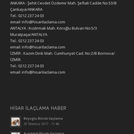
ANKARA : Şehit Cevdet Özdemir Mah. Şeftali Cadde No:53/B
Çankaya/ANKARA
Tel.: 0212 237 24 03
email: info@hisarilaclama.com
ANTALYA : Kızılırmak Mah. Köroğlu Bulvarı No:5/3
Muratpaşa/ANTALYA
Tel.: 0212 237 24 03
email: info@hisarilaclama.com
İZMİR : Kazım Dirik Mah. Cumhuriyet Cad. No:2/B Bornova/
İZMİR
Tel.: 0212 237 24 03
email: info@hisarilaclama.com
HISAR İLAÇLAMA HABER
Beyoglu Böcek ilaçlama
20 Temmuz 2017 - 11:46
Acarkent Böcek ilaçlama