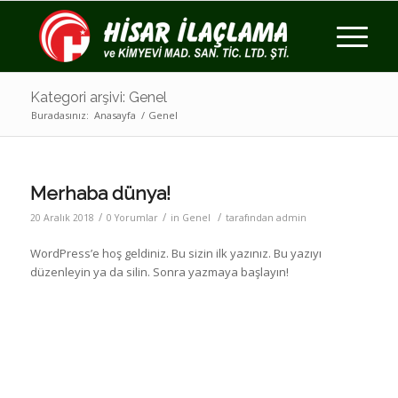
Kategori arşivi: Genel
Buradasınız:
Anasayfa
/
Genel
Merhaba dünya!
/
/
/
20 Aralık 2018
0 Yorumlar
in
Genel
tarafından
admin
WordPress’e hoş geldiniz. Bu sizin ilk yazınız. Bu yazıyı
düzenleyin ya da silin. Sonra yazmaya başlayın!