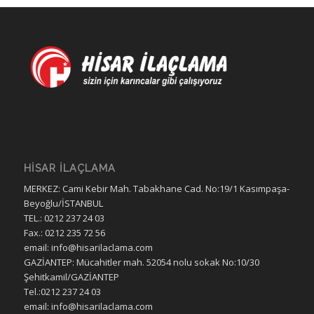
HİSAR İLAÇLAMA
MERKEZ: Cami Kebir Mah. Tabakhane Cad. No:19/1 Kasımpaşa-
Beyoğlu/İSTANBUL
TEL.: 0212 237 24 03
Fax.: 0212 235 72 56
email: info@hisarilaclama.com
GAZİANTEP: Mücahitler mah. 52054 nolu sokak No:10/30
Şehitkamil/GAZİANTEP
Tel.:0212 237 24 03
email: info@hisarilaclama.com