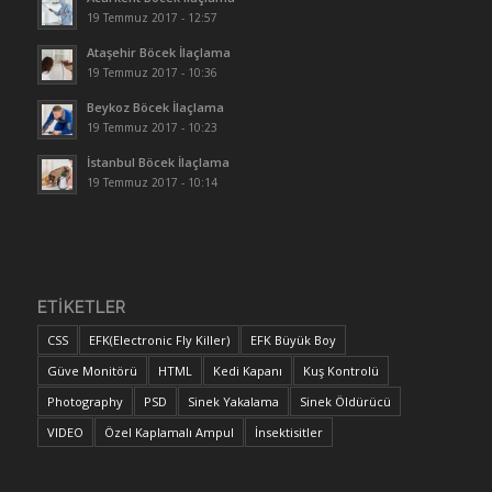
19 Temmuz 2017 - 12:57
Ataşehir Böcek İlaçlama
19 Temmuz 2017 - 10:36
Beykoz Böcek İlaçlama
19 Temmuz 2017 - 10:23
İstanbul Böcek İlaçlama
19 Temmuz 2017 - 10:14
ETIKETLER
CSS
EFK(Electronic Fly Killer)
EFK Büyük Boy
Güve Monitörü
HTML
Kedi Kapanı
Kuş Kontrolü
Photography
PSD
Sinek Yakalama
Sinek Öldürücü
VIDEO
Özel Kaplamalı Ampul
İnsektisitler