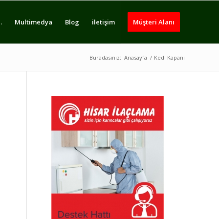
.
Multimedya
Blog
iletişim
Müşteri Alanı
Buradasınız:
Anasayfa
/
Kedi Kapanı