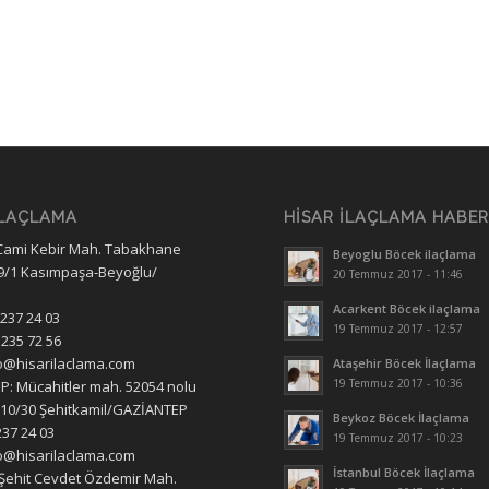
İLAÇLAMA
HISAR İLAÇLAMA HABE
Cami Kebir Mah. Tabakhane
Beyoglu Böcek ilaçlama
9/1 Kasımpaşa-Beyoğlu/
20 Temmuz 2017 - 11:46
Acarkent Böcek ilaçlama
 237 24 03
19 Temmuz 2017 - 12:57
 235 72 56
fo@hisarilaclama.com
Ataşehir Böcek İlaçlama
19 Temmuz 2017 - 10:36
: Mücahitler mah. 52054 nolu
10/30 Şehitkamil/GAZİANTEP
Beykoz Böcek İlaçlama
237 24 03
19 Temmuz 2017 - 10:23
fo@hisarilaclama.com
İstanbul Böcek İlaçlama
Şehit Cevdet Özdemir Mah.