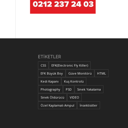
R
ETIKETLER
CSS
EFK(Electronic Fly Killer)
EFK Büyük Boy
Güve Monitörü
HTML
Kedi Kapanı
Kuş Kontrolü
Photography
PSD
Sinek Yakalama
Sinek Öldürücü
VIDEO
Özel Kaplamalı Ampul
İnsektisitler