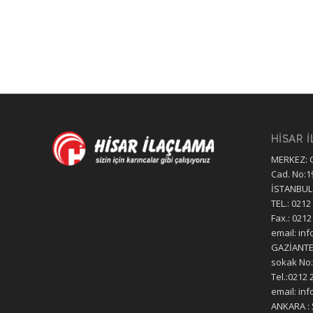
HİSAR 
MERKEZ: 
Cad. No:1
İSTANBUL
TEL.: 0212
Fax.: 0212
email: in
GAZİANTEP
sokak No:
Tel.:0212 
email: in
ANKARA : 