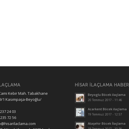
İLAÇLAMA
HISAR İLAÇLAMA HABE
Cami Kebir Mah. Tabakhane
Beyoglu Böcek ilaçlama
9/1 Kasımpaşa-Beyoğlu/
20 Temmuz 2017 - 11:46
Acarkent Böcek ilaçlama
 237 24 03
19 Temmuz 2017 - 12:57
 235 72 56
fo@hisarilaclama.com
Ataşehir Böcek İlaçlama
19 Temmuz 2017 - 10:36