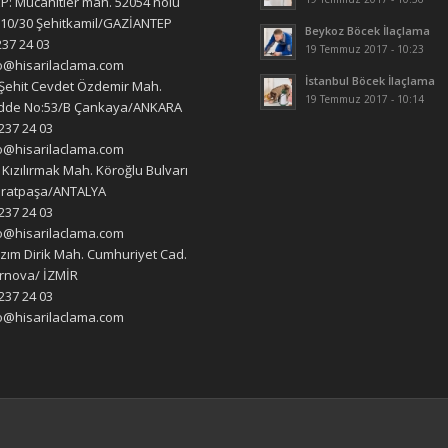
: Mücahitler mah. 52054 nolu
10/30 Şehitkamil/GAZİANTEP
Beykoz Böcek İlaçlama
237 24 03
19 Temmuz 2017 - 10:23
fo@hisarilaclama.com
İstanbul Böcek İlaçlama
Şehit Cevdet Özdemir Mah.
19 Temmuz 2017 - 10:14
Cadde No:53/B Çankaya/ANKARA
 237 24 03
fo@hisarilaclama.com
 Kızılırmak Mah. Köroğlu Bulvarı
uratpaşa/ANTALYA
 237 24 03
fo@hisarilaclama.com
azım Dirik Mah. Cumhuriyet Cad.
rnova/ İZMİR
 237 24 03
fo@hisarilaclama.com