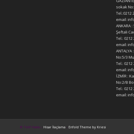
GAZİANTEP
sokak No:
Tel.:0212 
email: in
ANKARA : 
Şeftali 
Tel.: 0212
email: in
ANTALYA :
No:5/3 M
Tel.: 0212
email: in
İZMİR : K
No:2/B Bo
Tel.: 0212
email: in
© Telif Hakkı -
Hisar İlaçlama
-
Enfold Theme by Kriesi