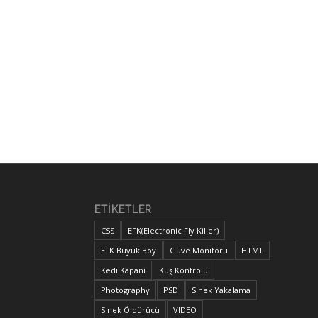
R
ETIKETLER
CSS
EFK(Electronic Fly Killer)
EFK Büyük Boy
Güve Monitörü
HTML
Kedi Kapanı
Kuş Kontrolü
Photography
PSD
Sinek Yakalama
Sinek Öldürücü
VIDEO