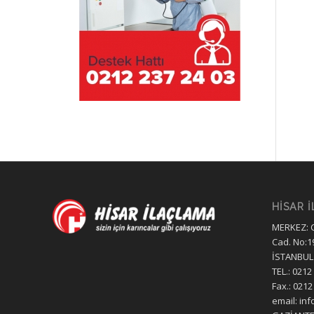
HİSAR 
MERKEZ: 
Cad. No:1
İSTANBUL
TEL.: 0212
Fax.: 0212
email: in