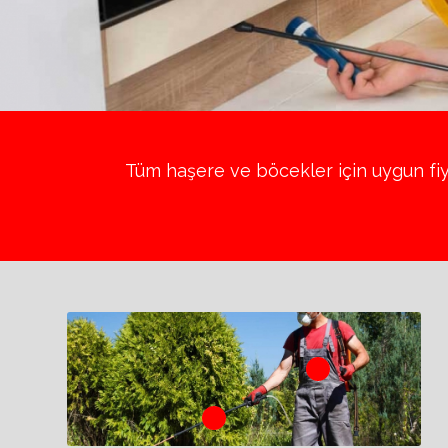
Tüm haşere ve böcekler için uygun fiyat
1
2