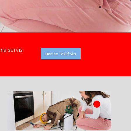
ma servisi
Hemen Teklif Alın
1