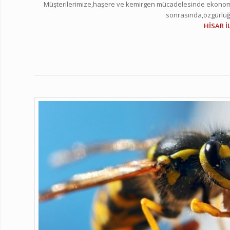
Müşterilerimize,haşere ve kemirgen mücadelesinde ekonom
sonrasında,özgürlüğü
HİSAR 