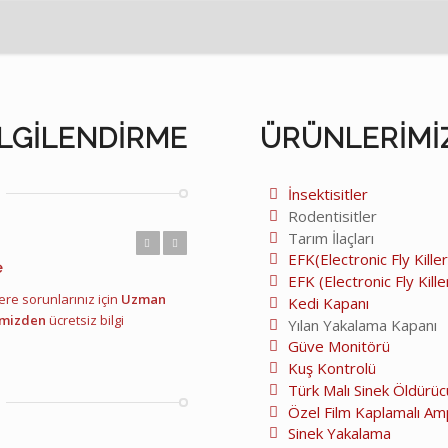
ILGILENDIRME
ÜRÜNLERIMI
İnsektisitler
Rodentisitler
Tarım İlaçları
Önceki
Sonraki
EFK(Electronic Fly Killer
EFK (Electronic Fly Kill
Kedi Kapanı
Yılan Yakalama Kapanı
Güve Monitörü
Kuş Kontrolü
Türk Malı Sinek Öldürüc
Özel Film Kaplamalı Am
Sinek Yakalama