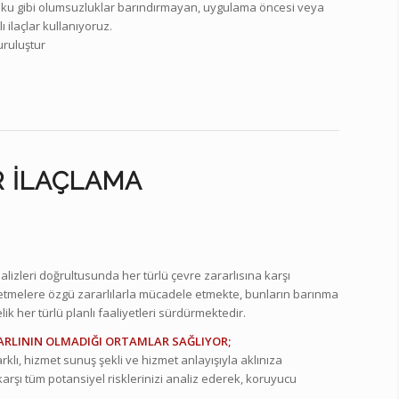
u gibi olumsuzluklar barındırmayan, uygulama öncesi veya
ilaçlar kullanıyoruz.
uruluştur
R İLAÇLAMA
alizleri doğrultusunda her türlü çevre zararlısına karşı
etmelere özgü zararlılarla mücadele etmekte, bunların barınma
lik her türlü planlı faaliyetleri sürdürmektedir.
RARLININ OLMADIĞI ORTAMLAR SAĞLIYOR;
lı, hizmet sunuş şekli ve hizmet anlayışıyla aklınıza
karşı tüm potansiyel risklerinizi analiz ederek, koruyucu