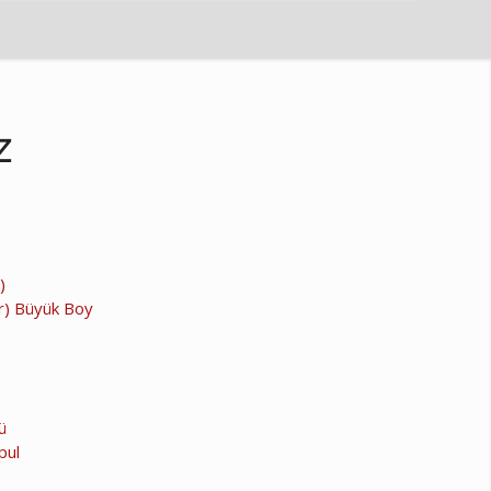
Z
)
er) Büyük Boy
ü
pul