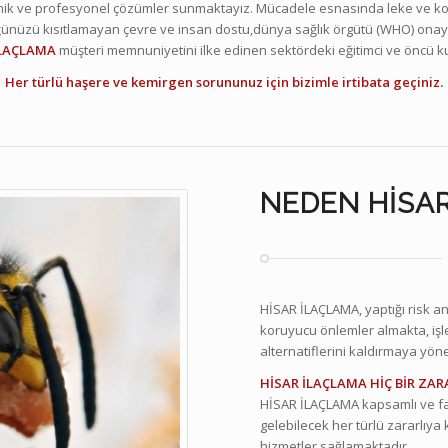
ik ve profesyonel çözümler sunmaktayız. Mücadele esnasında leke ve kok
nüzü kısıtlamayan çevre ve insan dostu,dünya sağlık örgütü (WHO) onaylı 
İLAÇLAMA
müşteri memnuniyetini ilke edinen sektördeki eğitimci ve öncü k
Her türlü haşere ve kemirgen sorununuz için bizimle irtibata geçiniz.
NEDEN HISA
HİSAR İLAÇLAMA, yaptığı risk an
koruyucu önlemler almakta, işl
alternatiflerini kaldırmaya yöne
HİSAR İLAÇLAMA HİÇ BİR ZA
HİSAR İLAÇLAMA kapsamlı ve fark
gelebilecek her türlü zararlıya 
hizmetler sağlamaktadır.