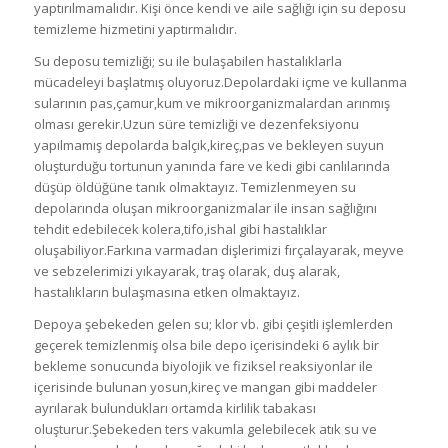
yaptırılmamalıdır. Kişi önce kendi ve aile sağlığı için su deposu
temizleme hizmetini yaptırmalıdır.
Su deposu temizliği; su ile bulaşabilen hastalıklarla
mücadeleyi başlatmış oluyoruz.Depolardaki içme ve kullanma
sularının pas,çamur,kum ve mikroorganizmalardan arınmış
olması gerekir.Uzun süre temizliği ve dezenfeksiyonu
yapılmamış depolarda balçık,kireç,pas ve bekleyen suyun
oluşturduğu tortunun yanında fare ve kedi gibi canlılarında
düşüp öldüğüne tanık olmaktayız. Temizlenmeyen su
depolarında oluşan mikroorganizmalar ile insan sağlığını
tehdit edebilecek kolera,tifo,ishal gibi hastalıklar
oluşabiliyor.Farkına varmadan dişlerimizi fırçalayarak, meyve
ve sebzelerimizi yıkayarak, traş olarak, duş alarak,
hastalıkların bulaşmasına etken olmaktayız.
Depoya şebekeden gelen su; klor vb. gibi çeşitli işlemlerden
geçerek temizlenmiş olsa bile depo içerisindeki 6 aylık bir
bekleme sonucunda biyolojik ve fiziksel reaksiyonlar ile
içerisinde bulunan yosun,kireç ve mangan gibi maddeler
ayrılarak bulundukları ortamda kirlilik tabakası
oluşturur.Şebekeden ters vakumla gelebilecek atık su ve