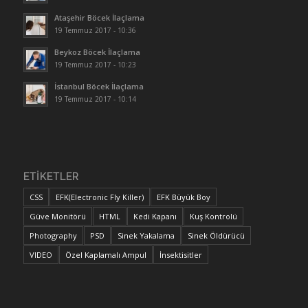
Ataşehir Böcek İlaçlama
19 Temmuz 2017 - 10:36
Beykoz Böcek İlaçlama
19 Temmuz 2017 - 10:23
İstanbul Böcek İlaçlama
19 Temmuz 2017 - 10:14
ETIKETLER
CSS
EFK(Electronic Fly Killer)
EFK Büyük Boy
Güve Monitörü
HTML
Kedi Kapanı
Kuş Kontrolü
Photography
PSD
Sinek Yakalama
Sinek Öldürücü
VIDEO
Özel Kaplamalı Ampul
İnsektisitler