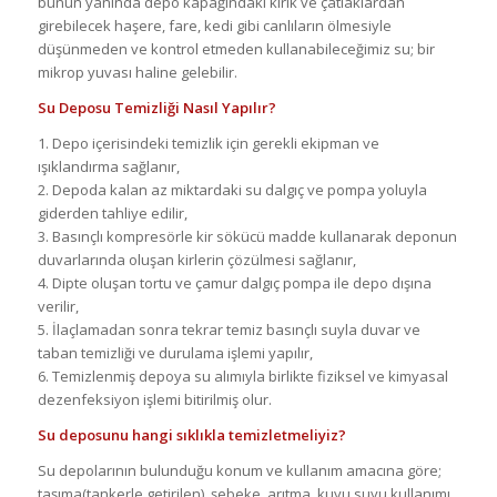
bunun yanında depo kapağındaki kırık ve çatlaklardan
girebilecek haşere, fare, kedi gibi canlıların ölmesiyle
düşünmeden ve kontrol etmeden kullanabileceğimiz su; bir
mikrop yuvası haline gelebilir.
Su Deposu Temizliği Nasıl Yapılır?
1. Depo içerisindeki temizlik için gerekli ekipman ve
ışıklandırma sağlanır,
2. Depoda kalan az miktardaki su dalgıç ve pompa yoluyla
giderden tahliye edilir,
3. Basınçlı kompresörle kir sökücü madde kullanarak deponun
duvarlarında oluşan kirlerin çözülmesi sağlanır,
4. Dipte oluşan tortu ve çamur dalgıç pompa ile depo dışına
verilir,
5. İlaçlamadan sonra tekrar temiz basınçlı suyla duvar ve
taban temizliği ve durulama işlemi yapılır,
6. Temizlenmiş depoya su alımıyla birlikte fiziksel ve kimyasal
dezenfeksiyon işlemi bitirilmiş olur.
Su deposunu hangi sıklıkla temizletmeliyiz?
Su depolarının bulunduğu konum ve kullanım amacına göre;
taşıma(tankerle getirilen), şebeke, arıtma, kuyu suyu kullanımı