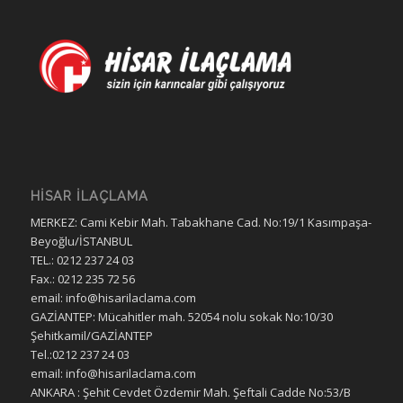
HİSAR İLAÇLAMA
MERKEZ: Cami Kebir Mah. Tabakhane Cad. No:19/1 Kasımpaşa-
Beyoğlu/İSTANBUL
TEL.: 0212 237 24 03
Fax.: 0212 235 72 56
email: info@hisarilaclama.com
GAZİANTEP: Mücahitler mah. 52054 nolu sokak No:10/30
Şehitkamil/GAZİANTEP
Tel.:0212 237 24 03
email: info@hisarilaclama.com
ANKARA : Şehit Cevdet Özdemir Mah. Şeftali Cadde No:53/B